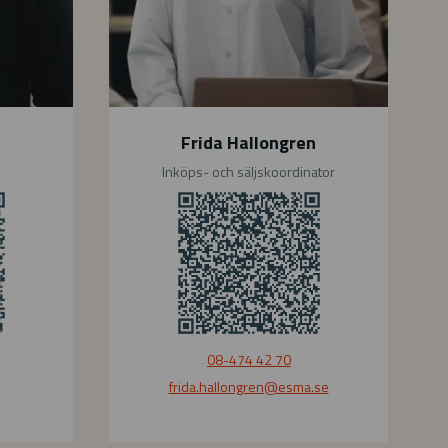
o
n
g
r
e
Frida Hallongren
n
Inköps- och säljskoordinator
08-474 42 70
frida.hallongren
@esma.se