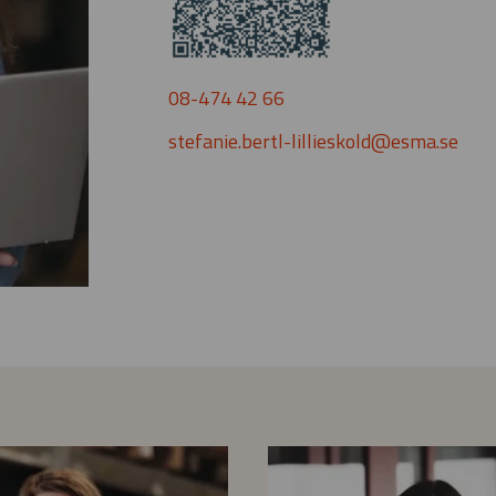
08-474 42 66
stefanie.bertl-lillieskold@esma.se
I
s