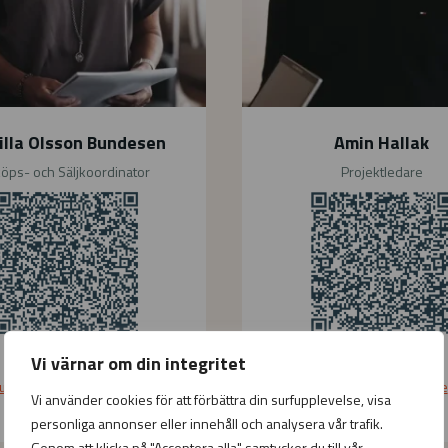
k
illa Olsson Bundesen
Amin Hallak
köps- och Säljkoordinator
Projektledare
08-474 42 47
08-474 42 16
Vi värnar om din integritet
unilla.olsson-bundesen
amin.hallak
@esma.se
Vi använder cookies för att förbättra din surfupplevelse, visa
@esma.se
personliga annonser eller innehåll och analysera vår trafik.
Genom att klicka på "Acceptera alla" samtycker du till vår