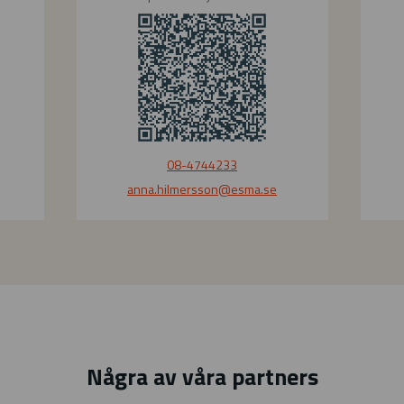
g
08-4744233
anna.hilmersson
@esma.se
Några av våra partners