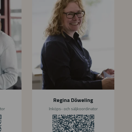
g
i
n
a
D
ö
w
e
l
i
n
g
Regina Döweling
tor
Inköps- och säljkoordinator