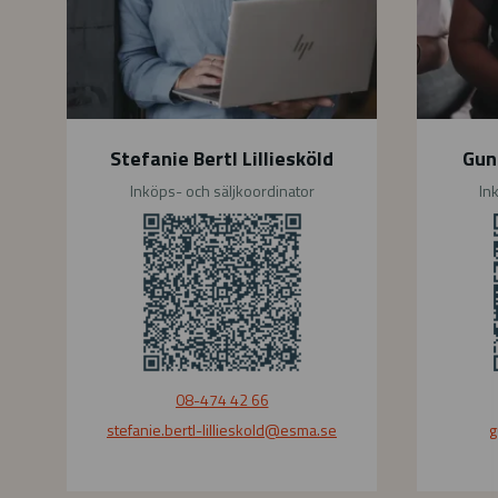
e
s
r
s
t
o
l
n
L
B
Stefanie Bertl Lilliesköld
Gun
i
u
Inköps- och säljkoordinator
In
l
n
l
d
i
e
e
s
s
e
k
n
ö
08-474 42 66
l
stefanie.bertl-lillieskold
@esma.se
g
d