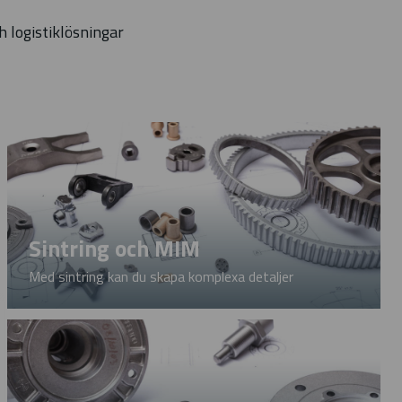
 logistiklösningar
Sintring och MIM
Med sintring kan du skapa komplexa detaljer