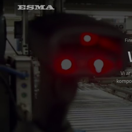
Fin
Vi är
kompone