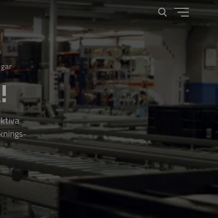
ngar
!
ektiva
knings­­