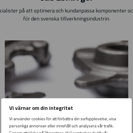
cialister på att optimera och kundanpassa komponenter och
för den svenska tillverkningsindustrin.
Vi värnar om din integritet
Vi använder cookies för att förbättra din surfupplevelse, visa
personliga annonser eller innehåll och analysera vår trafik.
Genom att klicka på "Acceptera alla" samtycker du till vår