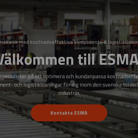
mekanik med kostnadseffektiva komponent- & logistiklösni
Välkommen till ESMA
 special­ister på att optim­era och kund­­anpassa kostnads­eff
nt- och logistik­­lösningar för dig inom den svenska till­ver
industrin.
Kontakta ESMA