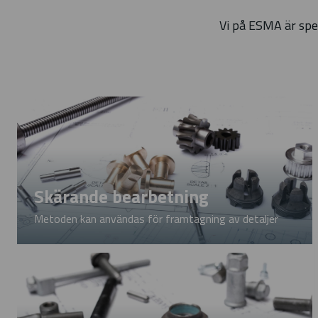
Vi på ESMA är spe
Skärande bearbetning
Metoden kan användas för framtagning av detaljer