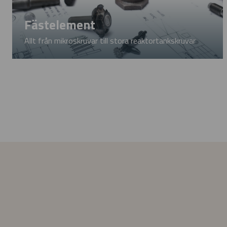
Fästelement
Allt från mikro­skruvar till stora reaktor­tank­skruvar