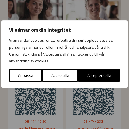
v
n
i
a
s
H
a
i
H
l
Vi värnar om din integritet
u
m
h
e
Vi använder cookies för att förbättra din surfupplevelse, visa
t
r
personliga annonser eller innehåll och analysera vår trafik.
a
s
Genom att klicka på "Acceptera alla" samtycker du till vår
n
s
användning av cookies.
Lovisa Huhtanen
Anna Hilmersson
e
o
Inköps- och säljkoordinator
Inköps- och säljskoordinator
n
n
Anpassa
Avvisa alla
Acceptera alla
08-474 42 50
08-4744233
lovisa.huhtanen
@esma.se
anna.hilmersson
@esma.se