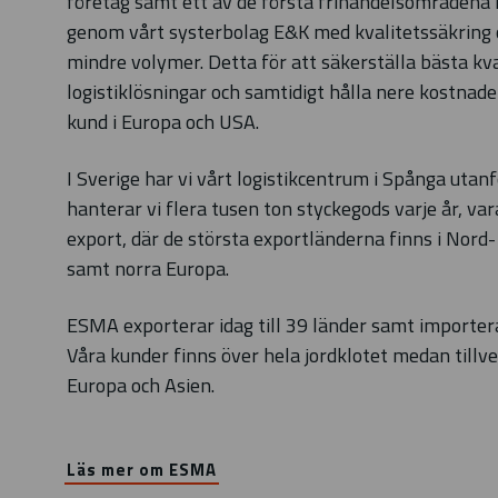
företag samt ett av de första frihandelsområdena i 
genom vårt systerbolag E&K med kvalitetssäkring 
mindre volymer. Detta för att säkerställa bästa kva
logistiklösningar och samtidigt hålla nere kostnade
kund i Europa och USA.
I Sverige har vi vårt logistikcentrum i Spånga utan
hanterar vi flera tusen ton styckegods varje år, vara
export, där de största exportländerna finns i Nord
samt norra Europa.
ESMA exporterar idag till 39 länder samt importera
Våra kunder finns över hela jordklotet medan tillve
Europa och Asien.
Läs mer om ESMA