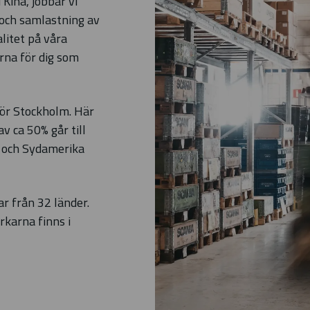
Kina, jobbar vi
och samlastning av
litet på våra
rna för dig som
för Stockholm. Här
v ca 50% går till
- och Sydamerika
r från 32 länder.
rkarna finns i