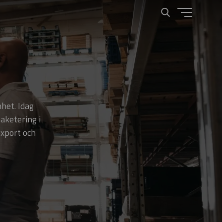
het. Idag
aketering i
export och