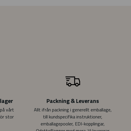
slager
Packning & Leverans
på vårt
Allt ifrån packning i generellt emballage,
ör stor
till kundspecifika instruktioner,
emballagepooler, EDI-kopplingar,
Odetteflaggor med mera. Vi levererar