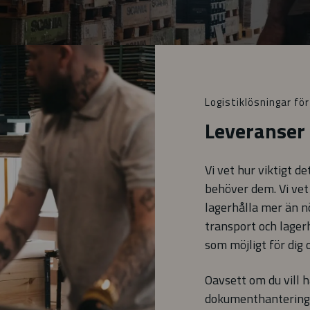
Logistiklösningar för
Leveranser
Vi vet hur viktigt d
behöver dem. Vi vet 
lagerhålla mer än nö
transport och lagerh
som möjligt för dig o
Oavsett om du vill h
dokument­hantering 