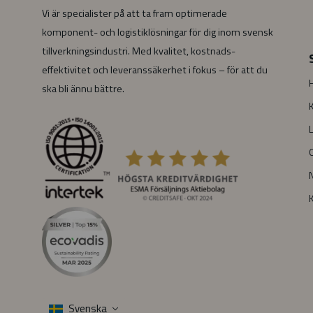
Vi är specialister på att ta fram optimerade
komponent- och logistik­lösningar för dig inom svensk
tillverknings­industri. Med kvalitet, kostnads­­­
effektivitet och leverans­säkerhet i fokus – för att du
ska bli ännu bättre.
L