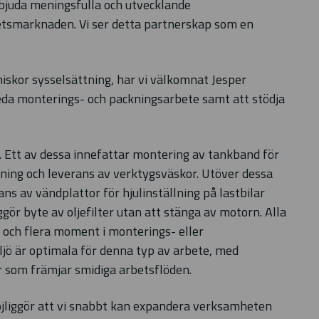
bjuda meningsfulla och utvecklande
arbetsmarknaden. Vi ser detta partnerskap som en
iskor sysselsättning, har vi välkomnat Jesper
leda monterings- och packningsarbete samt att stödja
a. Ett av dessa innefattar montering av tankband för
ing och leverans av verktygsväskor. Utöver dessa
 av vändplattor för hjulinställning på lastbilar
gör byte av oljefilter utan att stänga av motorn. Alla
 och flera moment i monterings- eller
jö är optimala för denna typ av arbete, med
r som främjar smidiga arbetsflöden.
möjliggör att vi snabbt kan expandera verksamheten