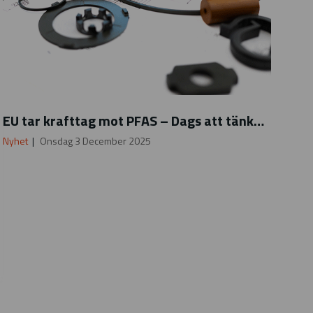
V
EU tar krafttag mot PFAS – Dags att tänka nytt
e
s
Nyhet
Onsdag 3 December 2025
p
e
l
_
w
e
b
_
d