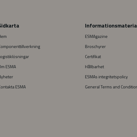
Sidkarta
Informationsmateria
Hem
ESMAgazine
Komponenttillverkning
Broschyrer
ogistiklösningar
Certifikat
Om ESMA
Hållbarhet
Nyheter
ESMAs integritetspolicy
Kontakta ESMA
General Terms and Conditio