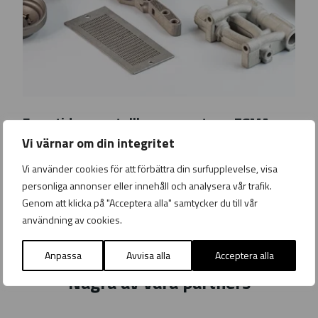
A
Framtidens metallkomponenter – ESMA och AMES visar vägen med Metal Binder Jetting
m
Vi värnar om din integritet
e
Nyhet
Måndag 8 December 2025
s
Vi använder cookies för att förbättra din surfupplevelse, visa
M
personliga annonser eller innehåll och analysera vår trafik.
B
Genom att klicka på "Acceptera alla" samtycker du till vår
J
användning av cookies.
Anpassa
Avvisa alla
Acceptera alla
Några av våra partners