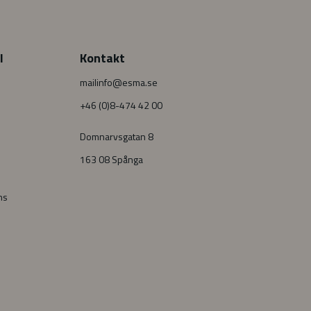
l
Kontakt
mailinfo@esma.se
+46 (0)8-474 42 00
Domnarvsgatan 8
163 08 Spånga
ns