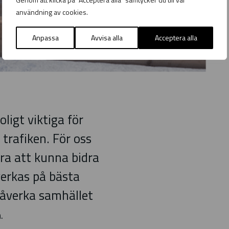
användning av cookies.
Anpassa
Avvisa alla
Acceptera alla
ligt viktiga för
 trafiken. För oss
ra att kunna bidra
lverkas på bästa
påverka samhället
.