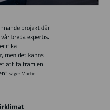
pännande projekt där
 vår breda expertis.
ecifika
r, men det känns
het att ta fram en
gen”
säger Martin
örklimat