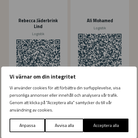
d
d
e
r
Rebecca Jäderbrink
Ali Mohamed
b
Lind
Logistik
r
Logistik
i
n
k
L
i
n
d
Vi värnar om din integritet
ali.mohamed
@esma.se
Vi använder cookies för att förbättra din surfupplevelse, visa
rebecca.jaderbrink.lind
personliga annonser eller innehåll och analysera vår trafik.
@esma.se
Genom att klicka på "Acceptera alla" samtycker du till vår
N
användning av cookies.
a
t
Anpassa
Avvisa alla
Acceptera alla
a
l