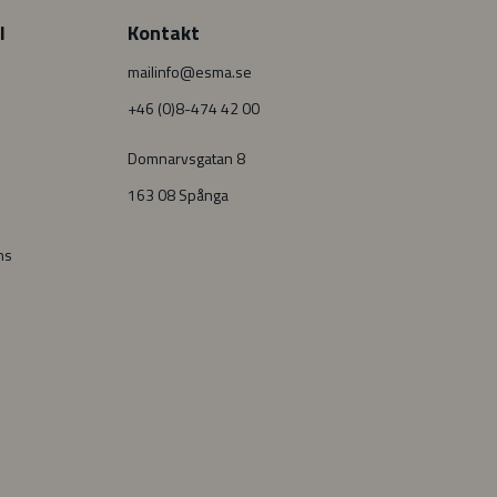
l
Kontakt
mailinfo@esma.se
+46 (0)8-474 42 00
Domnarvsgatan 8
163 08 Spånga
ns