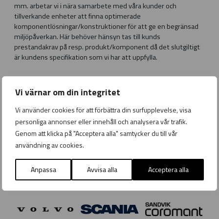
mm. arbetar vi i nära samarbete med våra kunder och
tillverkande enheter att finna optimerade
komponentlösningar/konstruktioner för att ge en begränsad
miljöpåverkan. Här behöver hänsyn tas till kunds
prestandakrav på resp. produkt/komponent då det slutgiltigt
är kundens specifikation som vi har att uppfylla.
Vi värnar om din integritet
Växthusgasrapport
Vi använder cookies för att förbättra din surfupplevelse, visa
ESMA
personliga annonser eller innehåll och analysera vår trafik.
Klicka här för att se rapporten
Genom att klicka på "Acceptera alla" samtycker du till vår
användning av cookies.
Några av våra partners
Anpassa
Avvisa alla
Acceptera alla