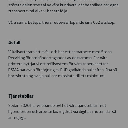
största delen styrs vi av våra kundavtal där beställare har egna
transportavtal vilka vi har att följa.
Våra samarbetspartners redovisar löpande sina Co2 utsläpp.
Avfall
Vi källsorterar vårt avfall och har ett samarbete med Stena
Recykling för omhändertagandet av detsamma. För våra
printers nyttjar vi ett refillsystem för våra tonerkasetter.
ESMA har även försörjning av EUR godkända pallar från Kina så
bortskrotning av sjö pall har minskats till ett minimum
Tjänstebilar
Sedan 2020 har vi löpande bytt ut våra tjänstebilar mot
hybridfordon och arbetar f.ö. mycket via digitala möten där så
är möjligt.