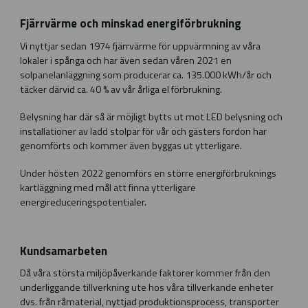
Fjärrvärme och minskad energiförbrukning
Vi nyttjar sedan 1974 fjärrvärme för uppvärmning av våra
lokaler i spånga och har även sedan våren 2021 en
solpanelanläggning som producerar ca. 135.000 kWh/år och
täcker därvid ca. 40 % av vår årliga el förbrukning.
Belysning har där så är möjligt bytts ut mot LED belysning och
installationer av ladd stolpar för vår och gästers fordon har
genomförts och kommer även byggas ut ytterligare.
Under hösten 2022 genomförs en större energiförbruknings
kartläggning med mål att finna ytterligare
energireduceringspotentialer.
Kundsamarbeten
Då våra största miljöpåverkande faktorer kommer från den
underliggande tillverkning ute hos våra tillverkande enheter
dvs. från råmaterial, nyttjad produktionsprocess, transporter