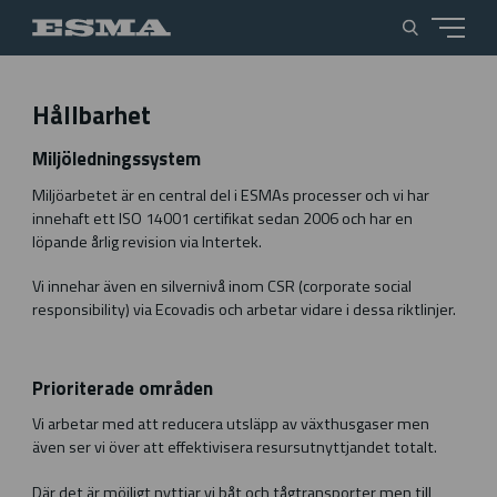
Hållbarhet
Miljöledningssystem
Miljöarbetet är en central del i ESMAs processer och vi har
innehaft ett ISO 14001 certifikat sedan 2006 och har en
löpande årlig revision via Intertek.
Vi innehar även en silvernivå inom CSR (corporate social
responsibility) via Ecovadis och arbetar vidare i dessa riktlinjer.
Prioriterade områden
Vi arbetar med att reducera utsläpp av växthusgaser men
även ser vi över att effektivisera resursutnyttjandet totalt.
Där det är möjligt nyttjar vi båt och tågtransporter men till